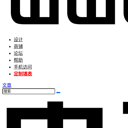
设计
商铺
论坛
帮助
手机访问
定制填表
文章