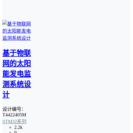
基于物联
网的太阳
能发电监
测系统设
计
设计编号：
T4422405M
STM32系列
2.2k
0