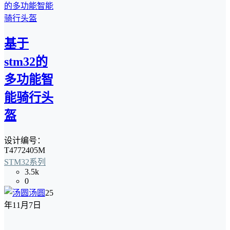
基于
stm32的
多功能智
能骑行头
盔
设计编号：
T4772405M
STM32系列
3.5k
0
汤圆
25
年11月7日