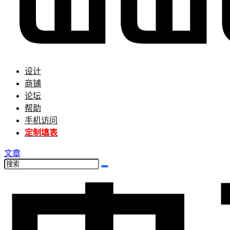
设计
商铺
论坛
帮助
手机访问
定制填表
文章