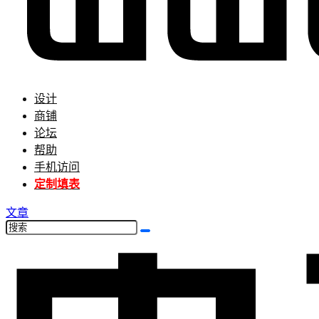
设计
商铺
论坛
帮助
手机访问
定制填表
文章