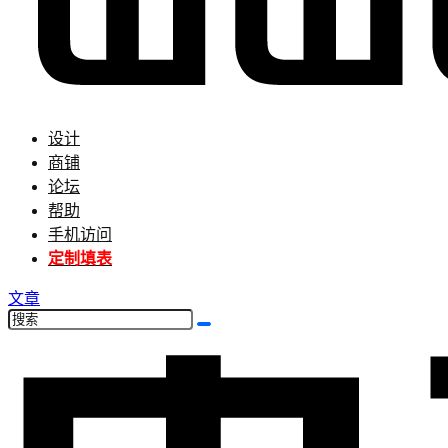
设计
商铺
论坛
帮助
手机访问
定制填表
文章