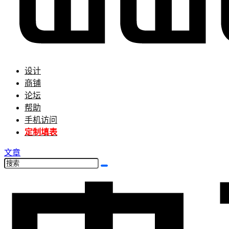
设计
商铺
论坛
帮助
手机访问
定制填表
文章