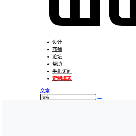
设计
商铺
论坛
帮助
手机访问
定制填表
文章