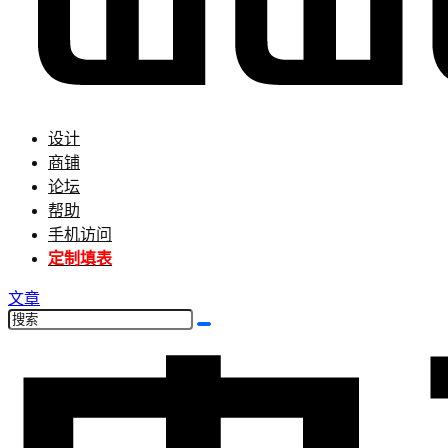
设计
商铺
论坛
帮助
手机访问
定制填表
文章