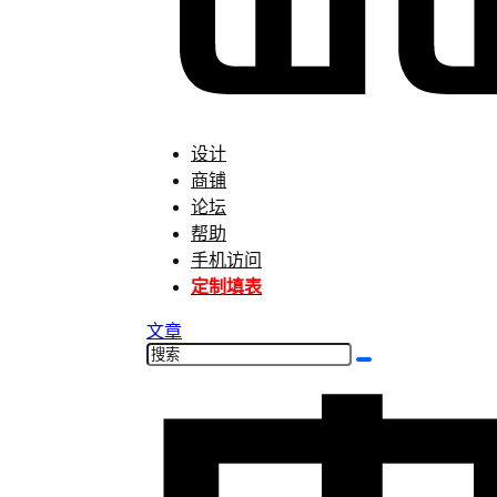
设计
商铺
论坛
帮助
手机访问
定制填表
文章