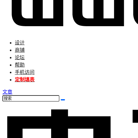
设计
商铺
论坛
帮助
手机访问
定制填表
文章