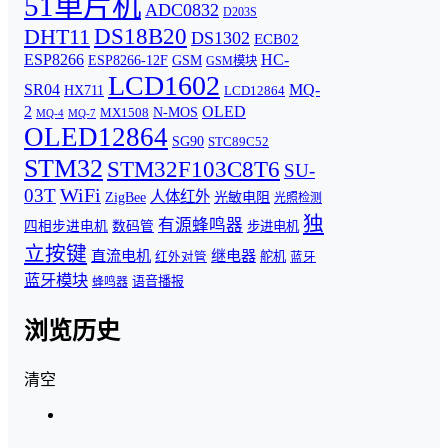
51单片机
ADC0832
D203S
DHT11
DS18B20
DS1302
ECB02
ESP8266
HC-
ESP8266-12F
GSM
GSM模块
LCD1602
MQ-
SR04
HX711
LCD12864
2
OLED
N-MOS
MX1508
MQ-7
MQ-4
OLED12864
SG90
STC89C52
STM32
STM32F103C8T6
SU-
WiFi
03T
人体红外
ZigBee
光敏电阻
光照检测
独
有源蜂鸣器
四相步进电机
数码管
步进电机
立按键
直流电机
继电器
舵机
红外对管
蓝牙
蓝牙模块
语音播报
蜂鸣器
浏览历史
清空