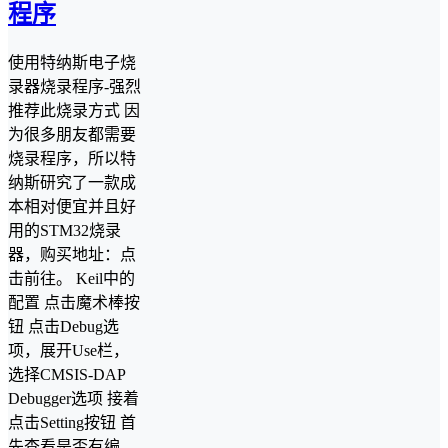
程序
使用特纳斯电子烧
录器烧录程序-强烈
推荐此烧录方式 因
为很多朋友都需要
烧录程序，所以特
纳斯研究了一款成
本相对便宜并且好
用的STM32烧录
器，购买地址：点
击前往。 Keil中的
配置 点击魔术棒按
钮 点击Debug选
项，展开Use栏，
选择CMSIS-DAP
Debugger选项 接着
点击Setting按钮 首
先查看是否有编