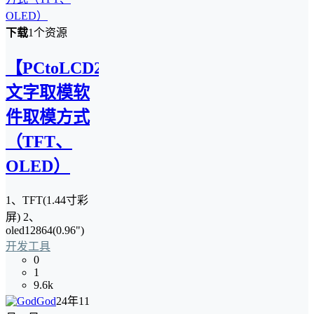
下载
1个资源
【PCtoLCD2022】
文字取模软
件取模方式
（TFT、
OLED）
1、TFT(1.44寸彩
屏) 2、
oled12864(0.96")
开发工具
0
1
9.6k
God
24年11