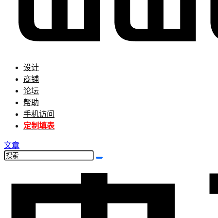
设计
商铺
论坛
帮助
手机访问
定制填表
文章