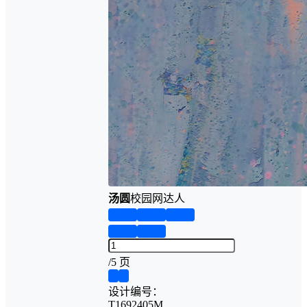
汤圆
校园网达人
第1页
第2页
第3页
第4页
第5页
/
5 页
❮
❯
设计编号：
T1692405M