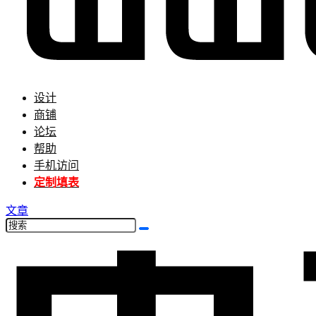
设计
商铺
论坛
帮助
手机访问
定制填表
文章