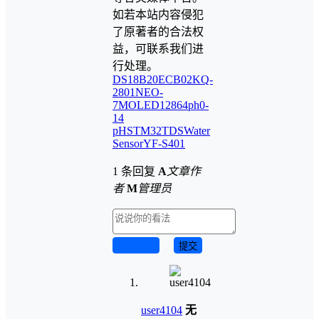
如若本站内容侵犯
了原著者的合法权
益，可联系我们进
行处理。
DS18B20
ECB02
KQ-
2801
NEO-
7M
OLED12864
ph0-
14
pH
STM32
TDS
Water
Sensor
YF-S401
1 条回复
A
文章作
者
M
管理员
取消回复
提交
user4104
无