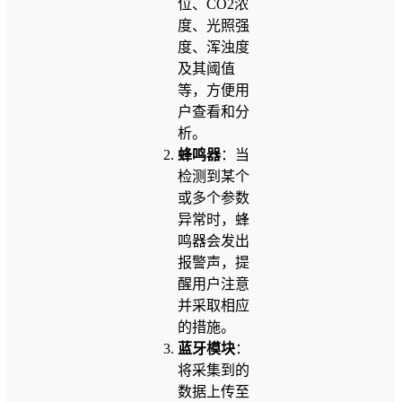
位、CO2浓
度、光照强
度、浑浊度
及其阈值
等，方便用
户查看和分
析。
蜂鸣器
：当
检测到某个
或多个参数
异常时，蜂
鸣器会发出
报警声，提
醒用户注意
并采取相应
的措施。
蓝牙模块
：
将采集到的
数据上传至