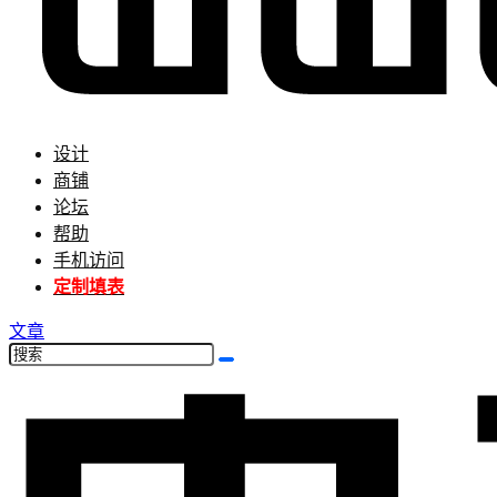
设计
商铺
论坛
帮助
手机访问
定制填表
文章