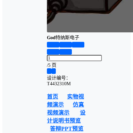
God
特纳斯电子
第1页
第2页
第3页
第4页
第5页
/
5 页
❮
❯
设计编号：
T4432310M
首页
实物视
频演示
仿真
视频演示
设
计说明书预览
答辩PPT预览