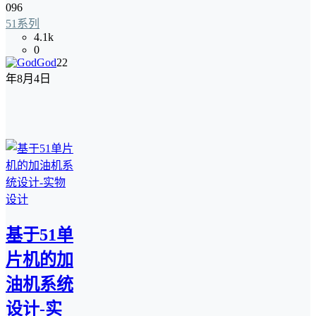
096
51系列
4.1k
0
God
22
年8月4日
基于51单
片机的加
油机系统
设计-实