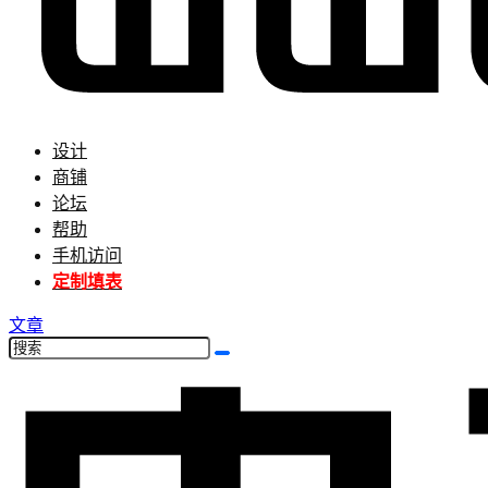
设计
商铺
论坛
帮助
手机访问
定制填表
文章