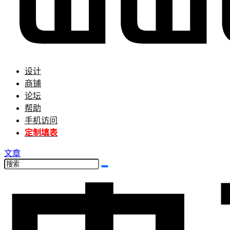
设计
商铺
论坛
帮助
手机访问
定制填表
文章