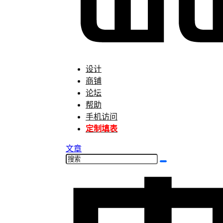
设计
商铺
论坛
帮助
手机访问
定制填表
文章