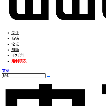
设计
商铺
论坛
帮助
手机访问
定制填表
文章