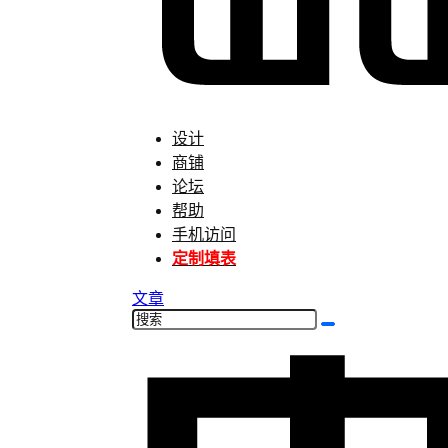
设计
商铺
论坛
帮助
手机访问
定制填表
文章