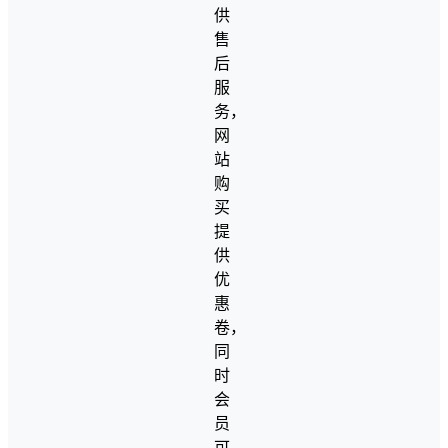
供
售
后
服
务，
网
站
购
买
提
供
优
惠
卷，
同
时
会
员
可