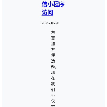
信小程序
访问
2025-10-20
为
更
加
方
便
选
题，
现
在
我
们
不
仅
可