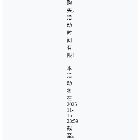
购
买，
活
动
时
间
有
限！
本
活
动
将
在
2025-
11-
15
23:59
截
至。