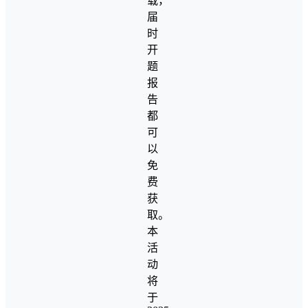
载，
届
时
开
题
报
告
都
可
以
免
费
获
取。
本
活
动
将
于