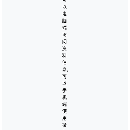
以
电
脑
端
访
问
资
料
信
息，
可
以
手
机
端
使
用
微