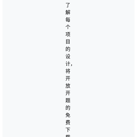
了
解
每
个
项
目
的
设
计，
将
开
放
开
题
的
免
费
下