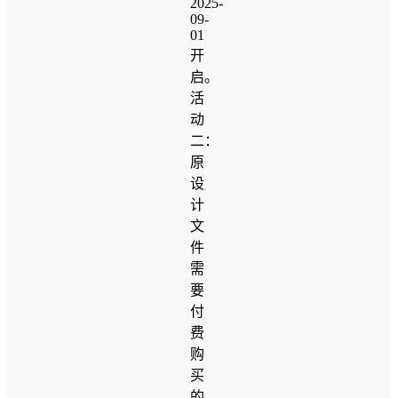
2025-
09-
01
开
启。
活
动
二：
原
设
计
文
件
需
要
付
费
购
买
的，