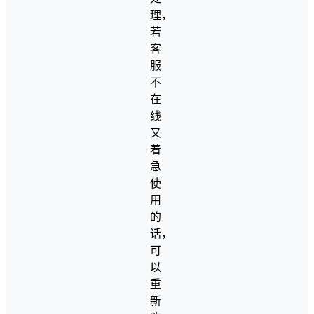
理，
若
客
服
不
在
线
又
着
急
使
用
的
话，
可
以
重
新