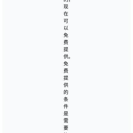
现
在
可
以
免
费
提
供。
免
费
提
供
的
条
件
是
需
要