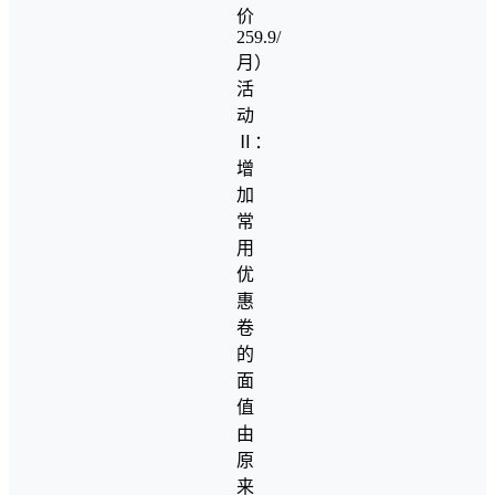
价
259.9/
月）
活
动
Ⅱ：
增
加
常
用
优
惠
卷
的
面
值
由
原
来