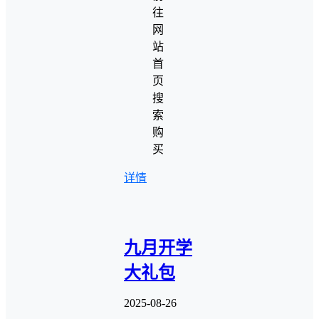
往
网
站
首
页
搜
索
购
买
详情
九月开学
大礼包
2025-08-26