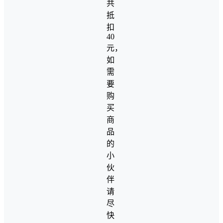
共
抵
扣
40
元，
如
需
要
购
买
商
品
的
小
伙
伴
请
尽
快