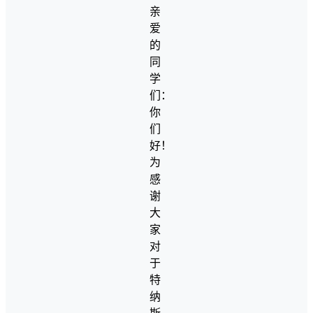
亲
爱
的
同
学
们：
你
们
好！
为
感
谢
大
家
对
于
特
纳