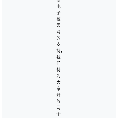
斯
电
子
校
园
网
的
支
持，
我
们
特
为
大
家
开
放
两
个