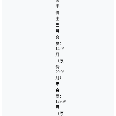
员
半
价
出
售
月
会
员：
14.9/
月
（原
价
29.9/
月）
年
会
员：
129.9/
月
（原