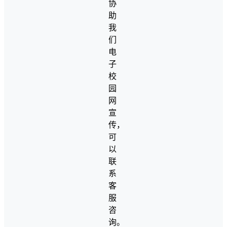
协
助
我
们
电
子
校
园
网
宣
传，
可
以
联
系
客
服
咨
询。