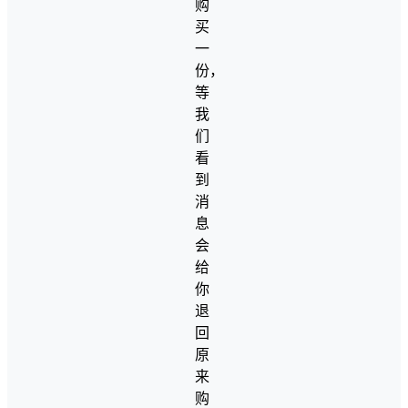
购
买
一
份，
等
我
们
看
到
消
息
会
给
你
退
回
原
来
购