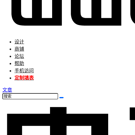
设计
商铺
论坛
帮助
手机访问
定制填表
文章