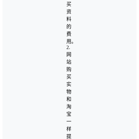
买
资
料
的
费
用。
2.
网
站
购
买
实
物
和
淘
宝
一
样
提