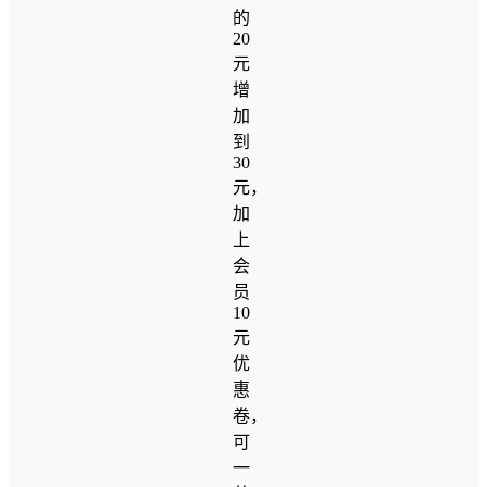
的
20
元
增
加
到
30
元，
加
上
会
员
10
元
优
惠
卷，
可
一