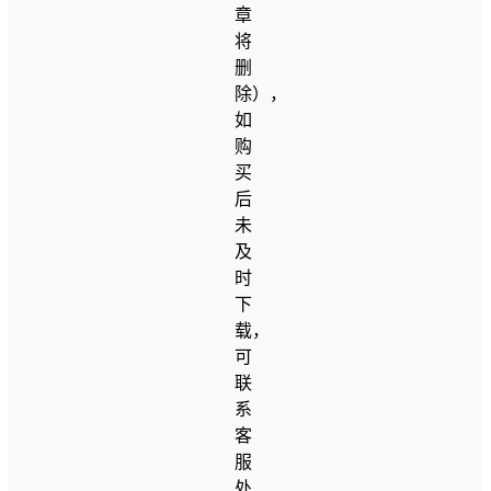
章
将
删
除），
如
购
买
后
未
及
时
下
载，
可
联
系
客
服
处