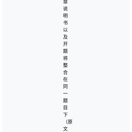
章
说
明
书
以
及
开
题
将
整
合
在
同
一
题
目
下
（原
文