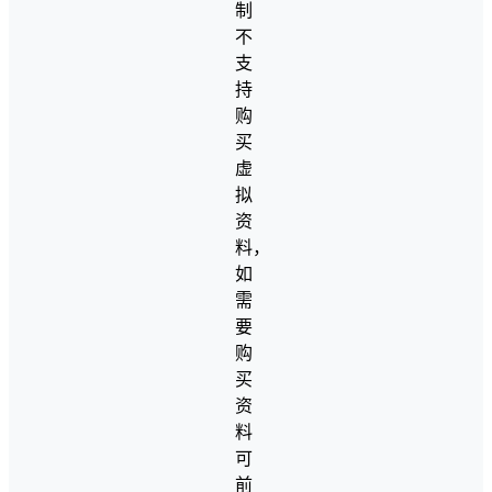
制
不
支
持
购
买
虚
拟
资
料，
如
需
要
购
买
资
料
可
前