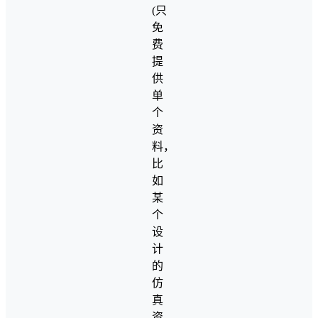
(只
免
费
提
供
单
个
资
料，
比
如
某
个
设
计
的
仿
真
资…