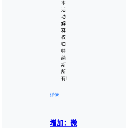
本
活
动
解
释
权
归
特
纳
斯
所
有！
详情
增加：微