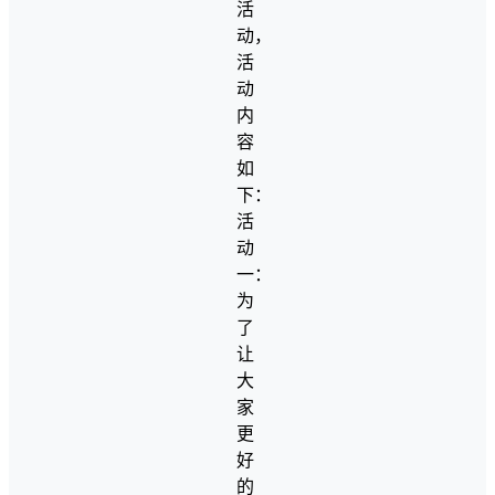
活
动，
活
动
内
容
如
下：
活
动
一：
为
了
让
大
家
更
好
的