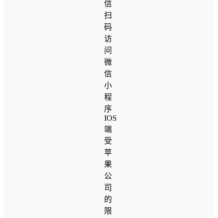
信
扫
码
访
问
微
信
小
程
序
IOS
端
受
苹
果
公
司
的
限