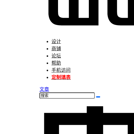
设计
商铺
论坛
帮助
手机访问
定制填表
文章