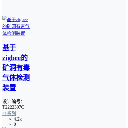
基于
zigbee的
矿洞有毒
气体检测
装置
设计编号：
T2222307C
51系列
4.2k
0