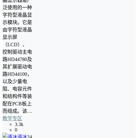
晶显示器是广
泛使用的一种
字符型液晶显
示模块。它是
由字符型液晶
显示屏
（LCD）、
控制驱动主电
路HD44780及
其扩展驱动电
路HD44100，
以及少量电
阻、电容元件
和结构件等装
配在PCB板上
而组成。该…
教学专区
3.3k
0
语冰
24