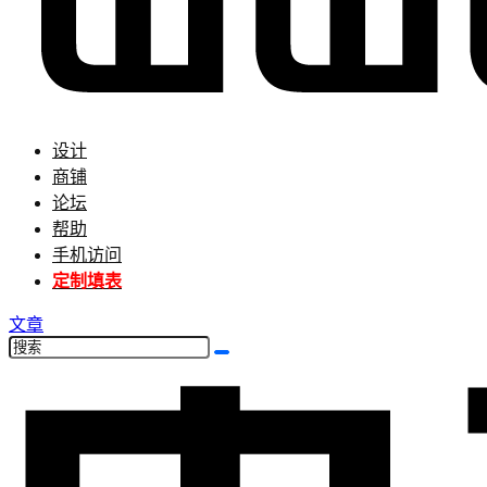
设计
商铺
论坛
帮助
手机访问
定制填表
文章