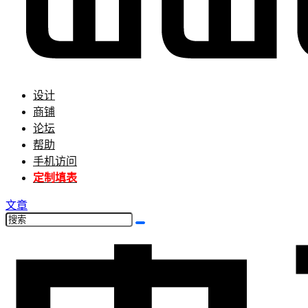
设计
商铺
论坛
帮助
手机访问
定制填表
文章