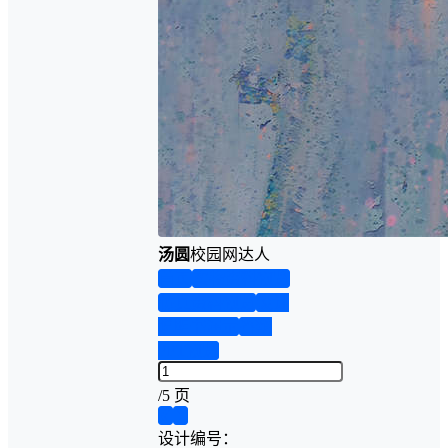
汤圆
校园网达人
首页
实物资料预览
仿真资料预览
设计
说明书演示
答辩
PPT预览
/
5 页
❮
❯
设计编号：