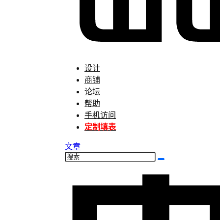
设计
商铺
论坛
帮助
手机访问
定制填表
文章