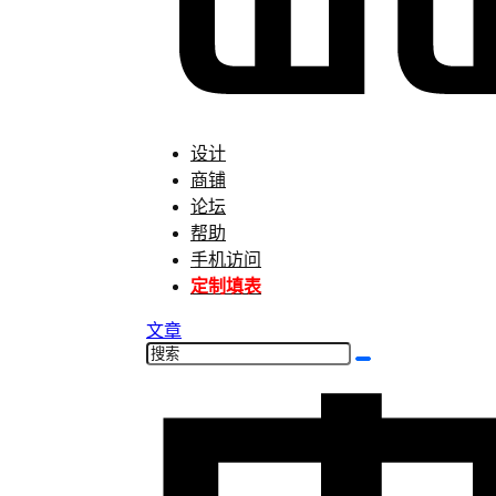
设计
商铺
论坛
帮助
手机访问
定制填表
文章