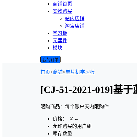
商铺首页
实物购买
站内店铺
淘宝店铺
学习板
元器件
模块
我的订单
首页
>
商铺
>
单片机学习板
[CJ-51-2021-01
限购商品：每个账户
天内
限购
件
价格：
￥
--
允许购买的用户组
库存数量