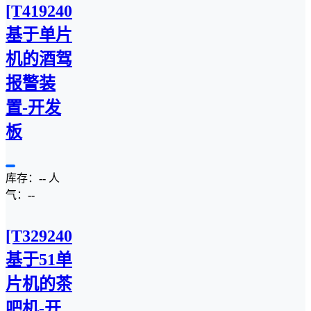
[T4192407C]
基于单片
机的酒驾
报警装
置-开发
板
库存：
--
人
气：
--
[T3292407C]
基于51单
片机的茶
吧机-开