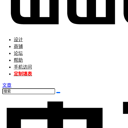
设计
商铺
论坛
帮助
手机访问
定制填表
文章