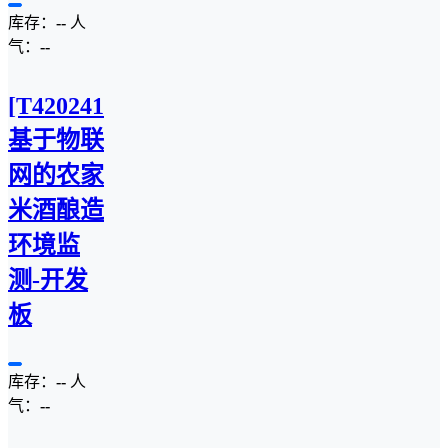
库存：
--
人
气：
--
[T4202410M]
基于物联
网的农家
米酒酿造
环境监
测-开发
板
库存：
--
人
气：
--