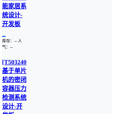
能家居系
统设计-
开发板
库存：
--
人
气：
--
[T5032407C]
基于单片
机的密闭
容器压力
检测系统
设计-开