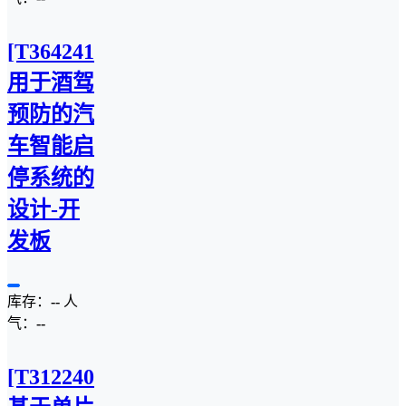
[T3642410M]
用于酒驾
预防的汽
车智能启
停系统的
设计-开
发板
库存：
--
人
气：
--
[T3122407C]