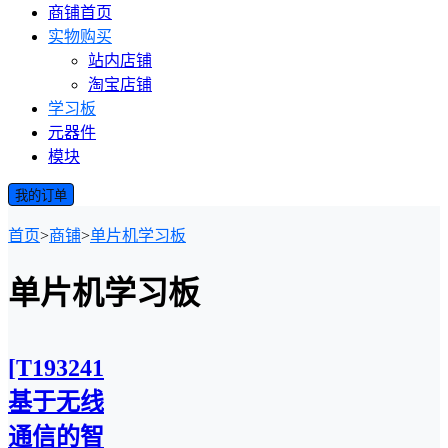
商铺首页
实物购买
站内店铺
淘宝店铺
学习板
元器件
模块
我的订单
首页
>
商铺
>
单片机学习板
单片机学习板
[T1932410M]
基于无线
通信的智