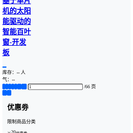
基于单片
机的太阳
能驱动的
智能百叶
窗-开发
板
库存：
--
人
气：
--
1
2
3
4
5
...
66
/
66 页
❮
❯
优惠劵
限制商品分类
20