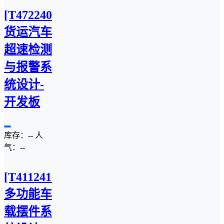
[T4722407C]
货运汽车
超速检测
与报警系
统设计-
开发板
库存：
--
人
气：
--
[T4112410M]
多功能车
载摆件系