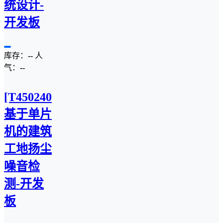
统设计-
开发板
库存：
--
人
气：
--
[T4502407C]
基于单片
机的建筑
工地扬尘
噪音检
测-开发
板