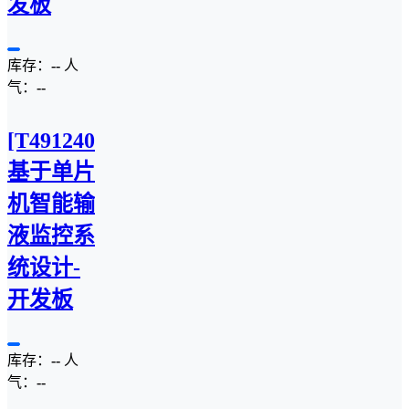
发板
库存：
--
人
气：
--
[T4912407C]
基于单片
机智能输
液监控系
统设计-
开发板
库存：
--
人
气：
--