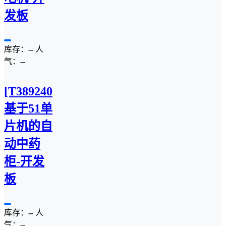
发板
库存：
--
人
气：
--
[T3892407C]
基于51单
片机的自
动中药
柜-开发
板
库存：
--
人
气：
--