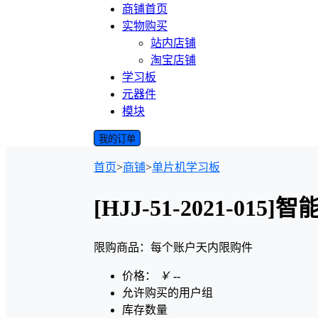
商铺首页
实物购买
站内店铺
淘宝店铺
学习板
元器件
模块
我的订单
首页
>
商铺
>
单片机学习板
[HJJ-51-2021-015
限购商品：每个账户
天内
限购
件
价格：
￥
--
允许购买的用户组
库存数量