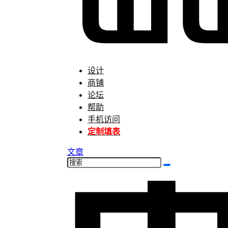
设计
商铺
论坛
帮助
手机访问
定制填表
文章