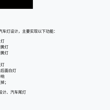
汽车灯设计，主要实现以下功能：
白灯
测黄灯
侧黄灯
蓝灯
和后面白灯
会响
灭掉；
设计、汽车尾灯