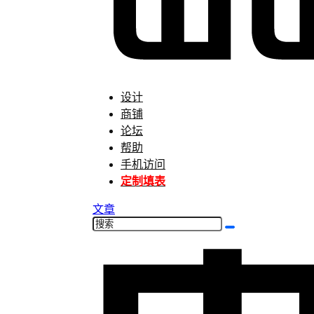
设计
商铺
论坛
帮助
手机访问
定制填表
文章