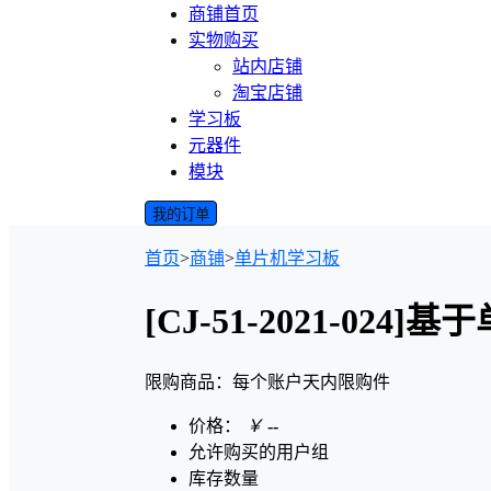
商铺首页
实物购买
站内店铺
淘宝店铺
学习板
元器件
模块
我的订单
首页
>
商铺
>
单片机学习板
[CJ-51-2021-0
限购商品：每个账户
天内
限购
件
价格：
￥
--
允许购买的用户组
库存数量