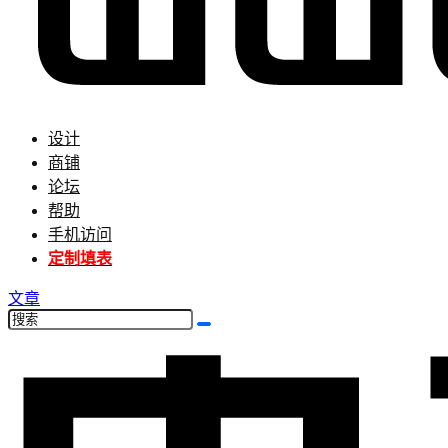
设计
商铺
论坛
帮助
手机访问
定制填表
文章