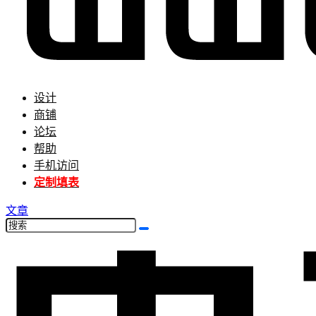
设计
商铺
论坛
帮助
手机访问
定制填表
文章