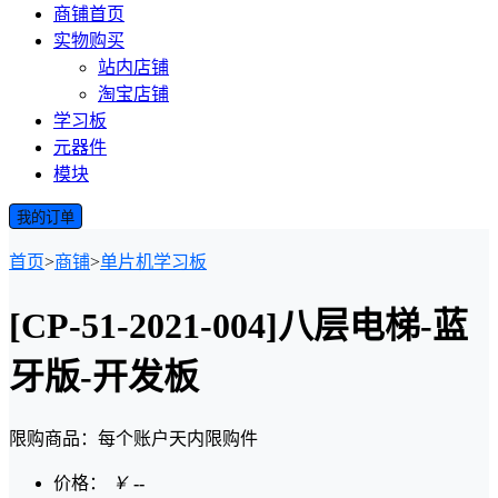
商铺首页
实物购买
站内店铺
淘宝店铺
学习板
元器件
模块
我的订单
首页
>
商铺
>
单片机学习板
[CP-51-2021-004]八层电梯-蓝
牙版-开发板
限购商品：每个账户
天内
限购
件
价格：
￥
--