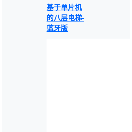
基于单片机
的八层电梯-
蓝牙版