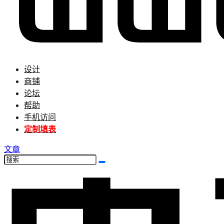
设计
商铺
论坛
帮助
手机访问
定制填表
文章