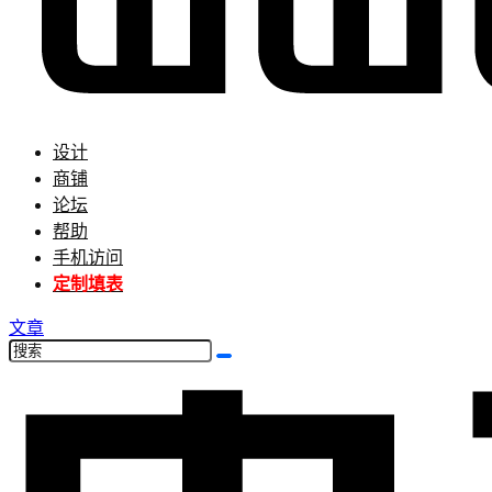
设计
商铺
论坛
帮助
手机访问
定制填表
文章