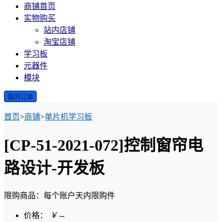
商铺首页
实物购买
站内店铺
淘宝店铺
学习板
元器件
模块
我的订单
首页
>
商铺
>
单片机学习板
[CP-51-2021-072]控制窗帘电
路设计-开发板
限购商品：每个账户
天内
限购
件
价格：
￥
--