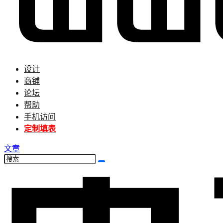
设计
商铺
论坛
帮助
手机访问
定制填表
文章