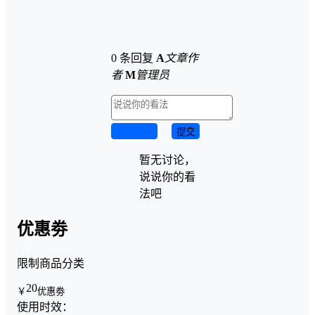
0 条回复
A
文章作
者
M
管理员
取消回复
提交
暂无讨论，
说说你的看
法吧
优惠劵
限制商品分类
20
￥
优惠劵
使用时效：