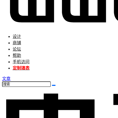
设计
商铺
论坛
帮助
手机访问
定制填表
文章