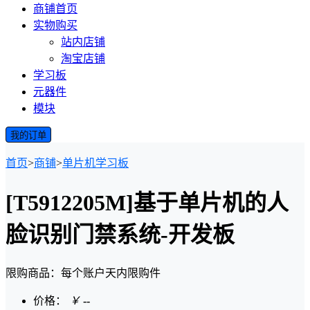
商铺首页
实物购买
站内店铺
淘宝店铺
学习板
元器件
模块
我的订单
首页
>
商铺
>
单片机学习板
[T5912205M]基于单片机的人
脸识别门禁系统-开发板
限购商品：每个账户
天内
限购
件
价格：
￥
--