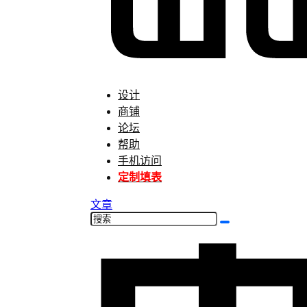
设计
商铺
论坛
帮助
手机访问
定制填表
文章