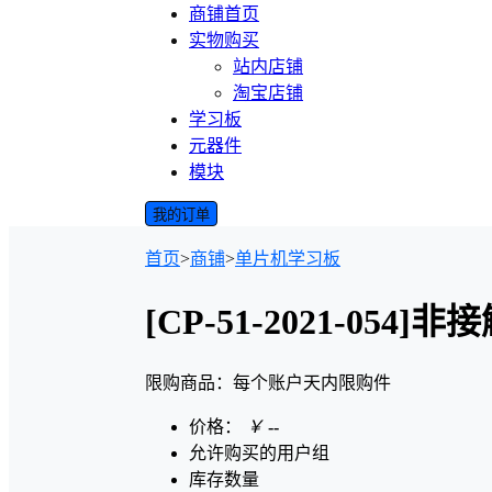
商铺首页
实物购买
站内店铺
淘宝店铺
学习板
元器件
模块
我的订单
首页
>
商铺
>
单片机学习板
[CP-51-2021-05
限购商品：每个账户
天内
限购
件
价格：
￥
--
允许购买的用户组
库存数量