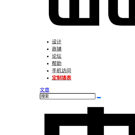
设计
商铺
论坛
帮助
手机访问
定制填表
文章