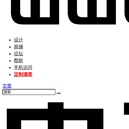
设计
商铺
论坛
帮助
手机访问
定制填表
文章