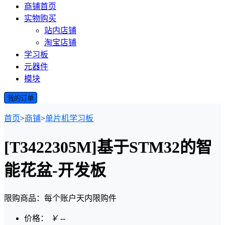
商铺首页
实物购买
站内店铺
淘宝店铺
学习板
元器件
模块
我的订单
首页
>
商铺
>
单片机学习板
[T3422305M]基于STM32的智
能花盆-开发板
限购商品：每个账户
天内
限购
件
价格：
￥
--