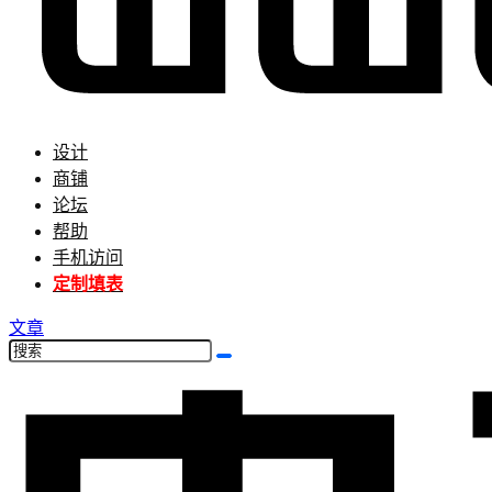
设计
商铺
论坛
帮助
手机访问
定制填表
文章