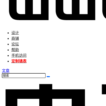
设计
商铺
论坛
帮助
手机访问
定制填表
文章