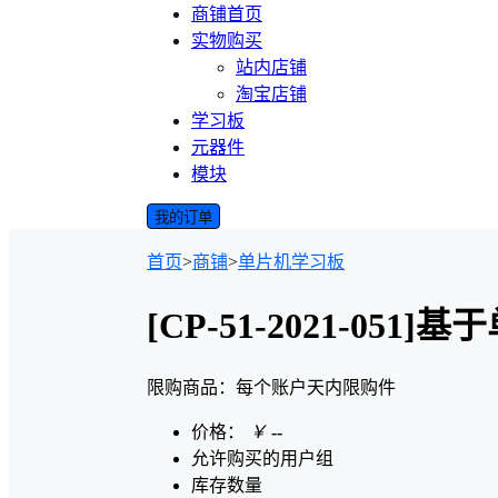
商铺首页
实物购买
站内店铺
淘宝店铺
学习板
元器件
模块
我的订单
首页
>
商铺
>
单片机学习板
[CP-51-2021-0
限购商品：每个账户
天内
限购
件
价格：
￥
--
允许购买的用户组
库存数量