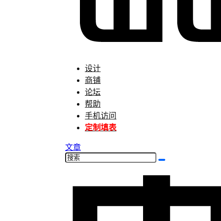
设计
商铺
论坛
帮助
手机访问
定制填表
文章