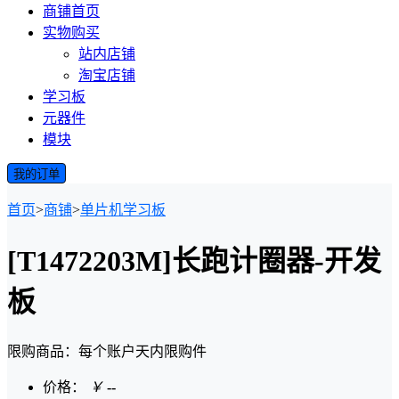
商铺首页
实物购买
站内店铺
淘宝店铺
学习板
元器件
模块
我的订单
首页
>
商铺
>
单片机学习板
[T1472203M]长跑计圈器-开发
板
限购商品：每个账户
天内
限购
件
价格：
￥
--