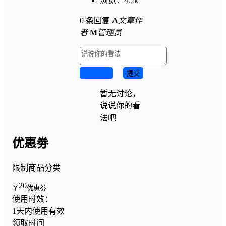
浏览：
4.2k
0 条回复
A
文章作
者
M
管理员
取消回复
提交
暂无讨论，
说说你的看
法吧
优惠劵
限制商品分类
20
￥
优惠劵
使用时效：
1天内使用有效
领取时间