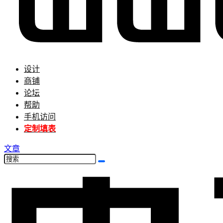
设计
商铺
论坛
帮助
手机访问
定制填表
文章