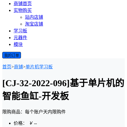
商铺首页
实物购买
站内店铺
淘宝店铺
学习板
元器件
模块
我的订单
首页
>
商铺
>
单片机学习板
[CJ-32-2022-096]基于单片机的
智能鱼缸-开发板
限购商品：每个账户
天内
限购
件
价格：
￥
--