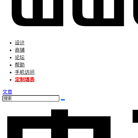
设计
商铺
论坛
帮助
手机访问
定制填表
文章