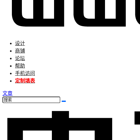
设计
商铺
论坛
帮助
手机访问
定制填表
文章