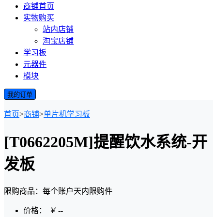
商铺首页
实物购买
站内店铺
淘宝店铺
学习板
元器件
模块
我的订单
首页
>
商铺
>
单片机学习板
[T0662205M]提醒饮水系统-开
发板
限购商品：每个账户
天内
限购
件
价格：
￥
--