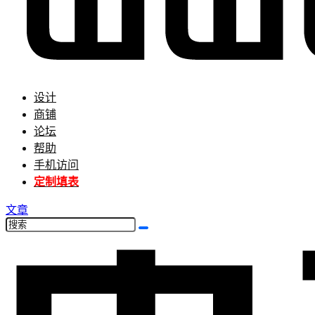
设计
商铺
论坛
帮助
手机访问
定制填表
文章