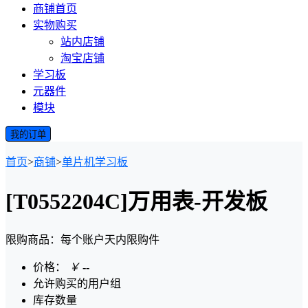
商铺首页
实物购买
站内店铺
淘宝店铺
学习板
元器件
模块
我的订单
首页
>
商铺
>
单片机学习板
[T0552204C]万用表-开发板
限购商品：每个账户
天内
限购
件
价格：
￥
--
允许购买的用户组
库存数量