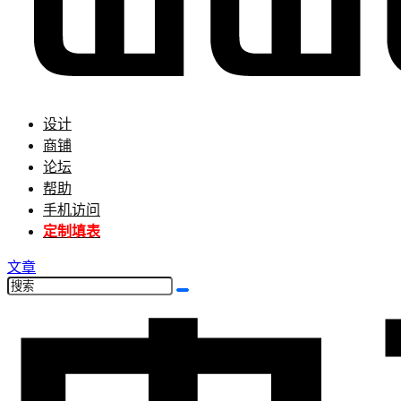
设计
商铺
论坛
帮助
手机访问
定制填表
文章