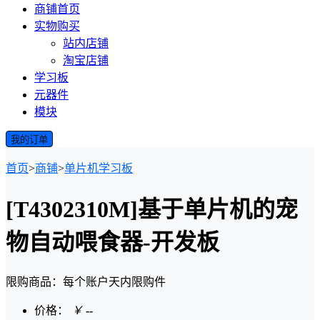
商铺首页
实物购买
站内店铺
淘宝店铺
学习板
元器件
模块
我的订单
首页
>
商铺
>
单片机学习板
[T4302310M]基于单片机的宠
物自动喂食器-开发板
限购商品：每个账户
天内
限购
件
价格：
￥
--