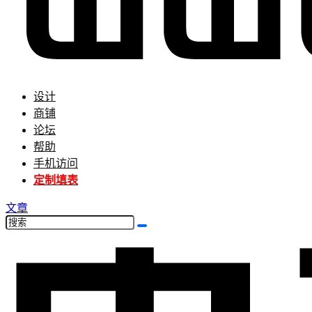
设计
商铺
论坛
帮助
手机访问
定制填表
文章