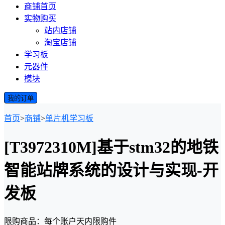
商铺首页
实物购买
站内店铺
淘宝店铺
学习板
元器件
模块
我的订单
首页
>
商铺
>
单片机学习板
[T3972310M]基于stm32的地铁
智能站牌系统的设计与实现-开
发板
限购商品：每个账户
天内
限购
件