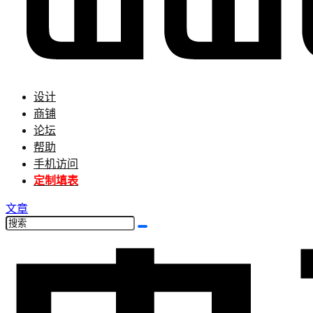
设计
商铺
论坛
帮助
手机访问
定制填表
文章