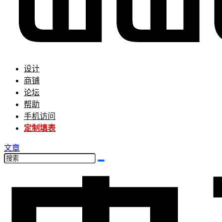
设计
商铺
论坛
帮助
手机访问
定制填表
文章