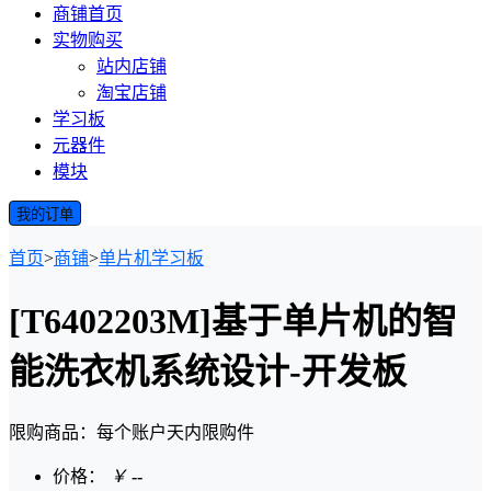
商铺首页
实物购买
站内店铺
淘宝店铺
学习板
元器件
模块
我的订单
首页
>
商铺
>
单片机学习板
[T6402203M]基于单片机的智
能洗衣机系统设计-开发板
限购商品：每个账户
天内
限购
件
价格：
￥
--