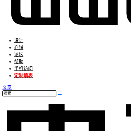
设计
商铺
论坛
帮助
手机访问
定制填表
文章