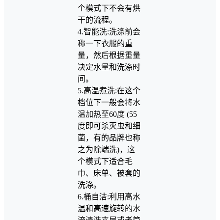
个模式下不会有烘
干的流程。
4.智能洗:洗涤前会
称一下衣服的重
量，然后根据重量
决定水量和洗涤时
间。
5.高温煮洗:在这个
档位下一般会将水
温加热至60度 (55
度即可杀灭虫和细
菌，有的品牌也称
之为除端洗)，这
个模式下适合毛
巾、床单、被套的
洗涤。
6.桶自洁:利用高水
温和高速旋转的水