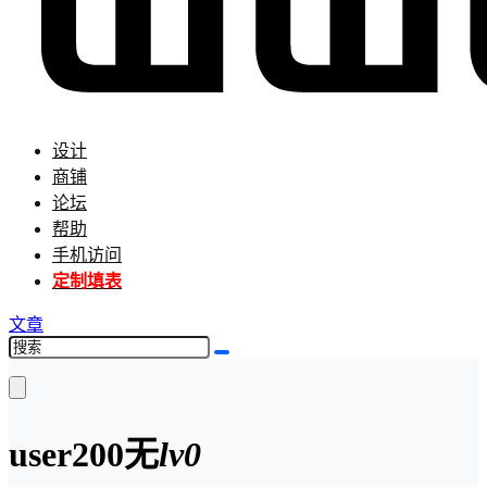
设计
商铺
论坛
帮助
手机访问
定制填表
文章
user200
无
lv0