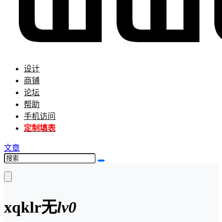
设计
商铺
论坛
帮助
手机访问
定制填表
文章
xqklr
无
lv0