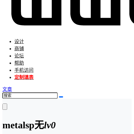
设计
商铺
论坛
帮助
手机访问
定制填表
文章
metalsp
无
lv0